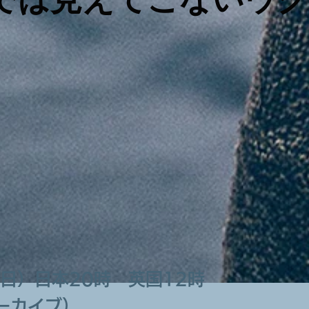
24(日）日本20時 英国12時
ーカイブ）