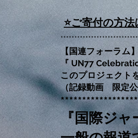
⭐️ご寄付の方
****************************
【国連フォーラム】
『 UN77 Celebratio
このプロジェクト
（記録動画 限定公
******************
『国際ジャ
一般の報道