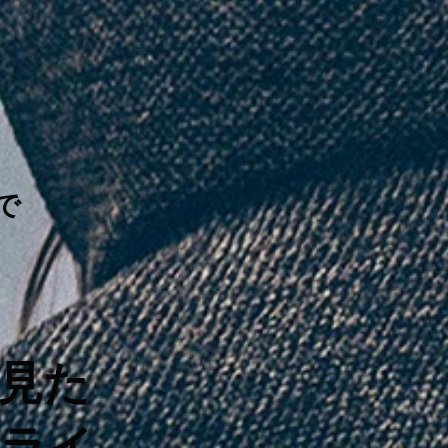
』で
見た
クライ