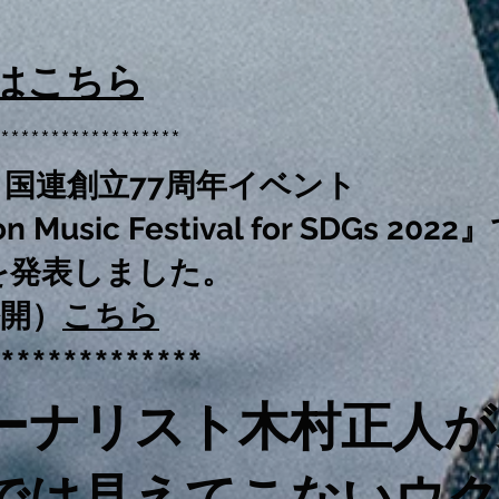
法はこちら
******************
国連創立77周年イベント
n Music Festival for SDGs 2022
を発表しました。
開）
こちら
*************
ーナリスト木村正人が
では見えてこないウ