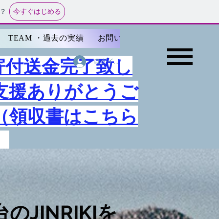
今すぐはじめる
？
TEAM ・過去の実績
お問い合わせ
イベント
円 寄付送金完了致し
ログイン
支援ありがとうご
（領収書はこちら
）
JINRIKIを