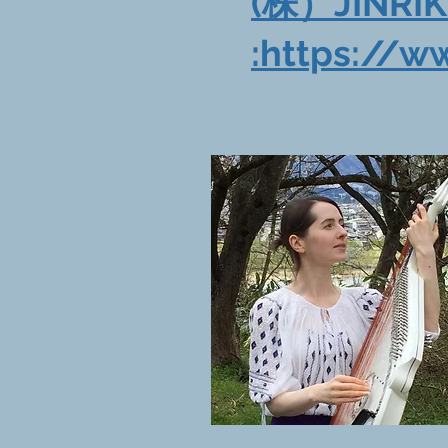
(株）JINRIK
:https://ww