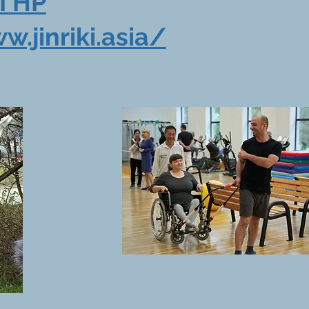
I HP
w.jinriki.asia/